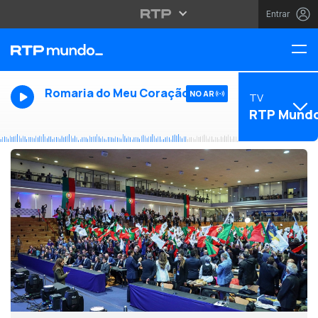
Entrar
Romaria do Meu Coração
NO AR
TV
RTP Mund