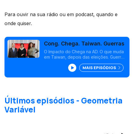
Para ouvir na sua rádio ou em podcast, quando e
onde quiser.
Cong. Chega. Taiwan. Guerras
O Impacto do Chega na AD. O que muda
em Taiwan, depois das eleições. Guerras
em várias frentes e as potências
MAIS EPISÓDIOS
nucleares.
Últimos episódios - Geometria
Variável