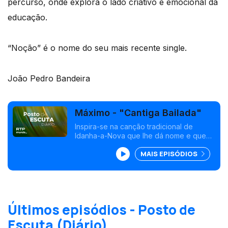
percurso, onde explora o lado criativo e emocional da
educação.
“Noção” é o nome do seu mais recente single.
João Pedro Bandeira
Máximo - "Cantiga Bailada"
Inspira-se na canção tradicional de
Idanha-a-Nova que lhe dá nome e que
integra o repertório das Adufeiras do
MAIS EPISÓDIOS
Castelo.
Últimos episódios - Posto de
Escuta (Diário)