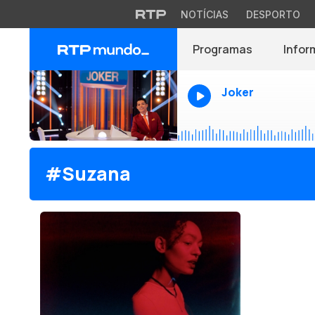
NOTÍCIAS
DESPORTO
Programas
Infor
Joker
#Suzana