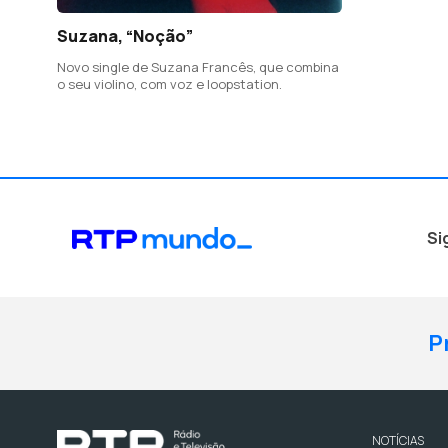
Suzana, “Noção”
Novo single de Suzana Francês, que combina
o seu violino, com voz e loopstation.
Si
P
NOTÍCIAS