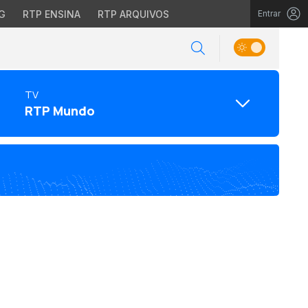
G
RTP ENSINA
RTP ARQUIVOS
Entrar
TV
RTP Mundo