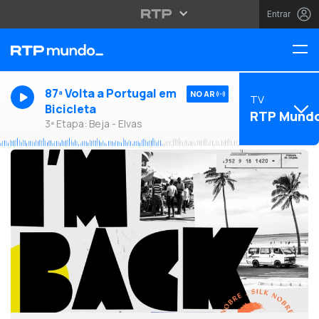
Entrar
87ª Volta a Portugal em
NO AR
TV
Bicicleta
RTP Mund
3ª Etapa: Beja - Elvas