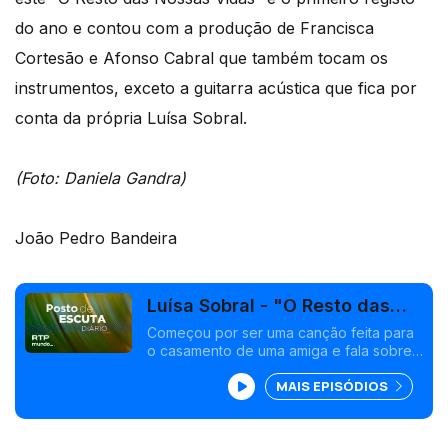
do ano e contou com a produção de Francisca
Cortesão e Afonso Cabral que também tocam os
instrumentos, exceto a guitarra acústica que fica por
conta da própria Luísa Sobral.
(Foto: Daniela Gandra)
João Pedro Bandeira
Luísa Sobral - "O Resto das
Nossas Vidas"
Começou por ser uma canção feita para
o casamento de uma amiga e fala sobre
o quotidiano e a beleza dos pequenos
MAIS EPISÓDIOS
momentos de um casal.