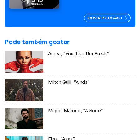
OUVIR PODCAST
Pode também gostar
Aurea, “Vou Tirar Um Break”
Milton Gulli, “Ainda”
Miguel Marôco, “A Sorte”
Elisa, “Asas”