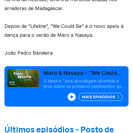
arredores de Madagáscar.
Depois de “Lifeline”, “We Could Be” é o novo apelo à
dança para o verão de Maro e Nasaya.
João Pedro Bandeira
Maro & Nasaya - "We Could
Be"
O tema é "uma abordagem divertida e
leve sobre os primeiros sentimentos que
se seguem a uma separação, quando as
MAIS EPISÓDIOS
coisas ainda podem mudar.” <br />
Últimos episódios - Posto de