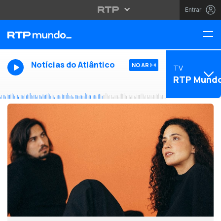
Entrar
Notícias do Atlântico
NO AR
TV
RTP Mund