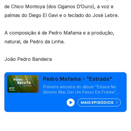
de Chico Montoya (dos Ciganos D’Ouro), a voz e
palmas do Diego El Gavi e o teclado do José Lebre.
A composição é de Pedro Mafama e a produção,
natural, de Pedro da Linha.
João Pedro Bandeira
Pedro Mafama - "Estrada"
Primeira amostra do álbum "Estava No
Abismo Mas Dei Um Passo Em Frente",
que junta o cante alentejano (através do
MAIS EPISÓDIOS
Grupo Coral do Sindicato dos Mineiros
de Aljustrel) e a rumba portuguesa