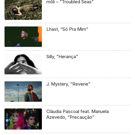
mōli – “Troubled Seas”
Lhast, “Só Pra Mim”
Silly, “Herança”
J. Mystery, “Reverie”
Cláudia Pascoal feat. Manuela
Azevedo, “Precaução”