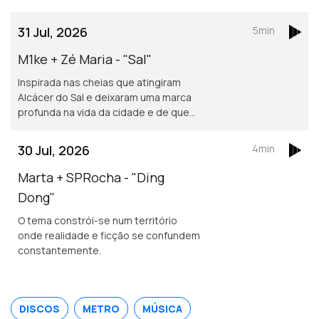
31 Jul, 2026
5min
M1ke + Zé Maria - "Sal"
Inspirada nas cheias que atingiram
Alcácer do Sal e deixaram uma marca
profunda na vida da cidade e de quem
nela vive.
30 Jul, 2026
4min
Marta + SPRocha - "Ding
Dong"
O tema constrói-se num território
onde realidade e ficção se confundem
constantemente.
DISCOS
METRO
MÚSICA