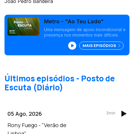
João Pedro Bandeira
Metro - "Ao Teu Lado"
Uma mensagem de apoio incondicional e
presença nos momentos mais difíceis.
MAIS EPISÓDIOS
Últimos episódios - Posto de
Escuta (Diário)
05 Ago, 2026
3min
Rony Fuego - "Verão de
Lisboa"