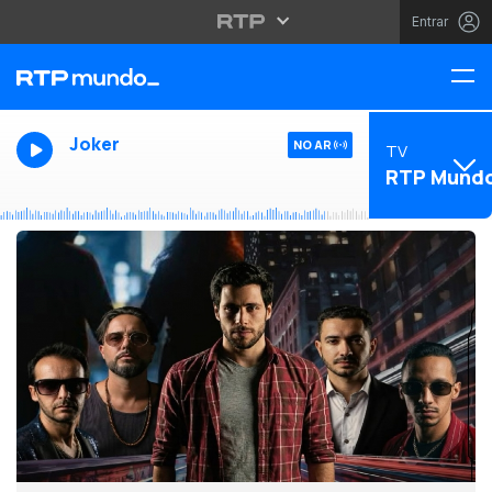
Entrar
Joker
NO AR
TV
RTP Mund