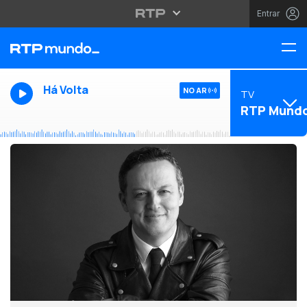
Entrar
Há Volta
NO AR
TV
RTP Mund