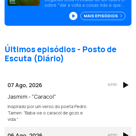
sobre "dar a volta a coisas más e que
nos remete para a nossa capacidade de
MAIS EPISÓDIOS
resiliência. Sobre ultrapassar dificuldades
e não ter medo."
Últimos episódios - Posto de
Escuta (Diário)
07 Ago, 2026
4min
Jasmim - "Caracol"
Inspirado por um verso do poeta Pedro
Tamen: "Baba-se o caracol de gozo e
vida."
06 Ago, 2026
4min