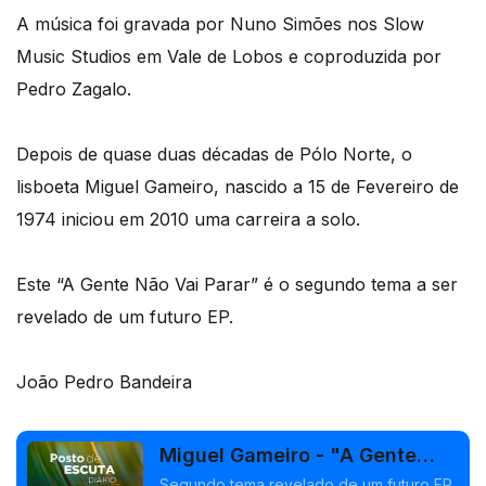
A música foi gravada por Nuno Simões nos Slow
Music Studios em Vale de Lobos e coproduzida por
Pedro Zagalo.
Depois de quase duas décadas de Pólo Norte, o
lisboeta Miguel Gameiro, nascido a 15 de Fevereiro de
1974 iniciou em 2010 uma carreira a solo.
Este “A Gente Não Vai Parar” é o segundo tema a ser
revelado de um futuro EP.
João Pedro Bandeira
Miguel Gameiro - "A Gente
Não Vai Parar"
Segundo tema revelado de um futuro EP