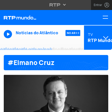
Entrar
Notícias do Atlântico
NO AR
TV
RTP Mund
#Elmano Cruz