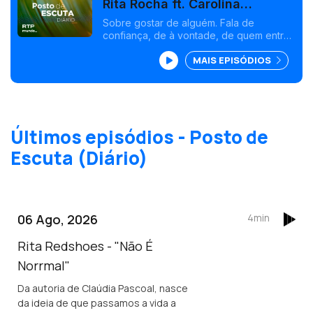
Rita Rocha ft. Carolina
Deslandes - "Leva-me"
Sobre gostar de alguém. Fala de
confiança, de à vontade, de quem entra
em casa e na vida do outro sem precisar
MAIS EPISÓDIOS
de pedir licença.
Últimos episódios - Posto de
Escuta (Diário)
06 Ago, 2026
4min
Rita Redshoes - "Não É
Norrmal"
Da autoria de Claúdia Pascoal, nasce
da ideia de que passamos a vida a