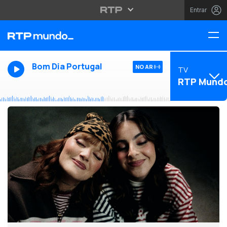
Entrar
Bom Dia Portugal
NO AR
TV
RTP Mund