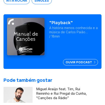
RITA ROCHA
SINGLES
"Playback"
A história menos conhecida e a
música de Carlos Paião
chegam ao cinema com um
/ 18min
filme realizado por Sérgio
Graciano.
OUVIR PODCAST
Pode também gostar
Miguel Araújo feat. Tim, Rui
Reininho e Rui Pregal da Cunha,
“Canções da Rádio”