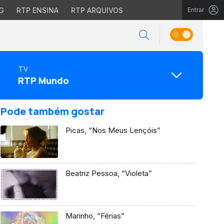
G
RTP ENSINA
RTP ARQUIVOS
Entrar
TV
RTP Mundo
Pode também gostar
Picas, “Nos Meus Lençóis”
Beatriz Pessoa, “Violeta”
Marinho, “Férias”