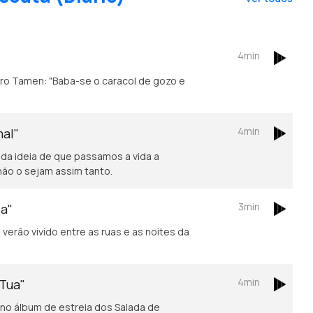
4min
4min
mal"
 da ideia de que passamos a vida a
não o sejam assim tanto.
3min
oa"
verão vivido entre as ruas e as noites da
4min
 Tua"
no álbum de estreia dos Salada de