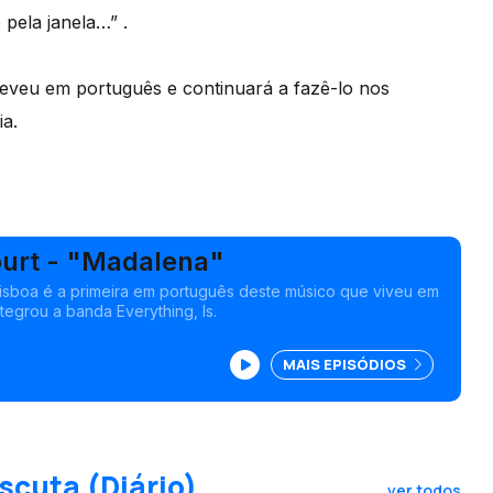
 pela janela…” .
reveu em português e continuará a fazê-lo nos
ia.
urt - "Madalena"
isboa é a primeira em português deste músico que viveu em
tegrou a banda Everything, Is.
MAIS EPISÓDIOS
scuta (Diário)
ver todos