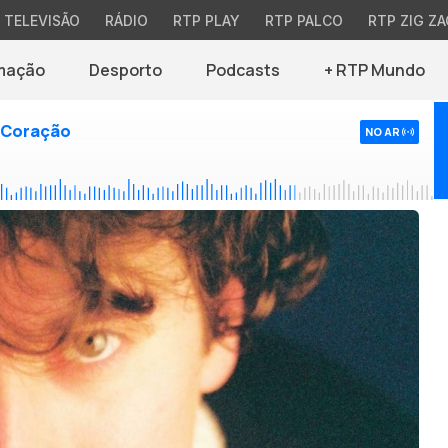
TELEVISÃO
RÁDIO
RTP PLAY
RTP PALCO
RTP ZIG ZA
mação
Desporto
Podcasts
+ RTP Mundo
 Coração
NO AR