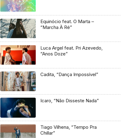
Equinócio feat. O Marta –
“Marcha À Ré”
Luca Argel feat. Pri Azevedo,
“Anos Doze”
Cadita, “Dança Impossível”
Icaro, “Não Disseste Nada”
Tiago Vilhena, “Tempo Pra
Chillar”