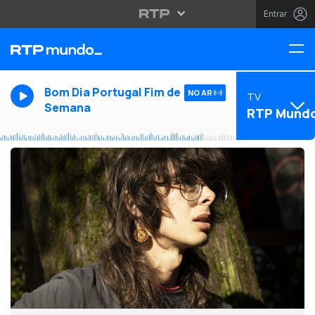
Entrar
Bom Dia Portugal Fim de
NO AR
TV
Semana
RTP Mund