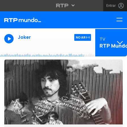
Entrar
Joker
NO AR
TV
RTP Mund