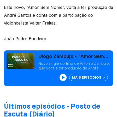
Este novo, “Amor Sem Nome”, volta a ter produção de
André Santos e conta com a participação do
violoncelista Valter Freitas.
João Pedro Bandeira
Diogo Zambujo - "Amor Sem
Nome"
Novo single do filho de António Zambujo,
que volta a ter produção de André
Santos e conta com a participação do
MAIS EPISÓDIOS
violoncelista Valter Freitas
Últimos episódios - Posto de
Escuta (Diário)