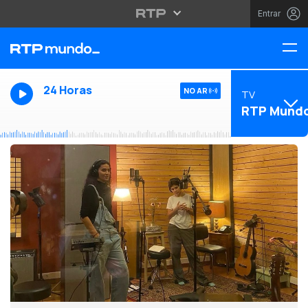
Entrar
24 Horas
NO AR
TV
RTP Mund