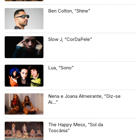
Ben Colton, “Shine”
Slow J, “CorDaPele”
Lua, “Sono”
Nena e Joana Almeirante, “Diz-se
Aí…”
The Happy Mess, “Sol da
Toscânia”