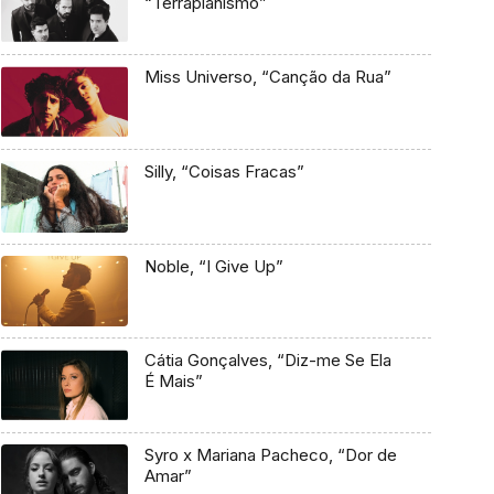
“Terraplanismo”
Miss Universo, “Canção da Rua”
Silly, “Coisas Fracas”
Noble, “I Give Up”
Cátia Gonçalves, “Diz-me Se Ela
É Mais”
Syro x Mariana Pacheco, “Dor de
Amar”