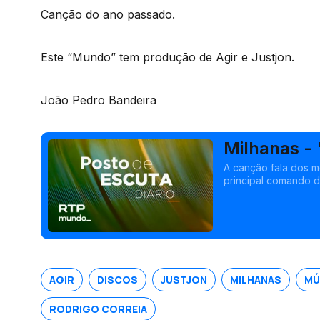
Canção do ano passado.
Este “Mundo” tem produção de Agir e Justjon.
João Pedro Bandeira
Milhanas -
A canção fala dos 
principal comando d
momentâneos, quase
AGIR
DISCOS
JUSTJON
MILHANAS
MÚ
RODRIGO CORREIA