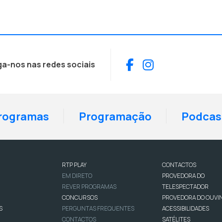
Facebook
Instagram
ga-nos nas redes sociais
rogramas
Programação
Podcas
RTP PLAY
CONTACTOS
EM DIRETO
PROVEDORA DO
REVER PROGRAMAS
TELESPECTADOR
CONCURSOS
PROVEDORA DO OUVI
S
PERGUNTAS FREQUENTES
ACESSIBILIDADES
CONTACTOS
SATÉLITES