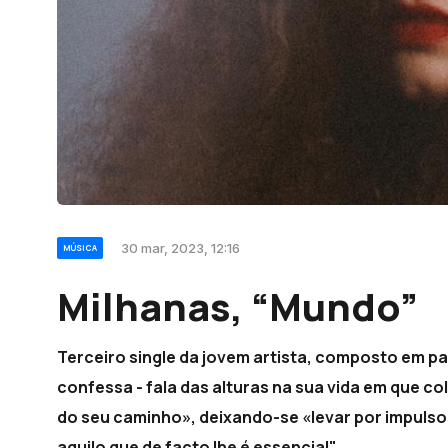
30 mar, 2023, 12:16
MÚSICA
Milhanas, “Mundo”
Terceiro single da jovem artista, composto em p
confessa - fala das alturas na sua vida em que 
do seu caminho», deixando-se «levar por impul
aquilo que de facto lhe é essencial".