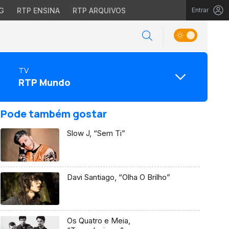
G
RTP ENSINA
RTP ARQUIVOS
Entrar
TV
RTP Mundo
Pode também gostar
Slow J, “Sem Ti”
Davi Santiago, “Olha O Brilho”
Os Quatro e Meia,