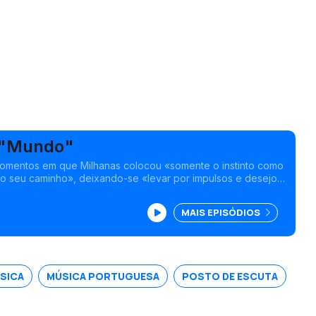
 "Mundo"
momentos em que Milhanas colocou «somente o instinto como
o seu caminho», deixando-se «levar por impulsos e desejos
 pondo em causa aquilo que de facto é essencial".
MAIS EPISÓDIOS
SICA
MÚSICA PORTUGUESA
POSTO DE ESCUTA