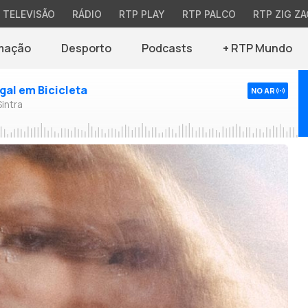
TELEVISÃO
RÁDIO
RTP PLAY
RTP PALCO
RTP ZIG ZA
mação
Desporto
Podcasts
+ RTP Mundo
ugal em Bicicleta
NO AR
Sintra