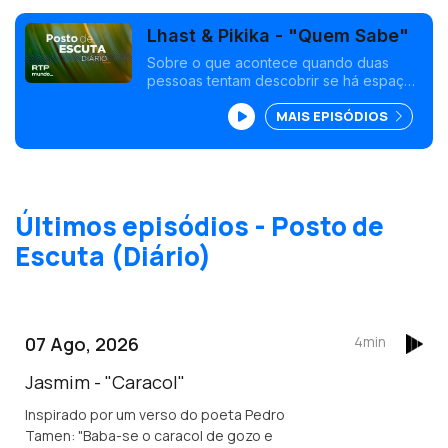
Lhast & Pikika - "Quem Sabe"
Sobre o que acontece quando duas
pessoas tentam descobrir se há espaço
para o amor, apesar dos medos e
MAIS EPISÓDIOS
hesitações.
Últimos episódios - Posto de
Escuta (Diário)
07 Ago, 2026
4min
Jasmim - "Caracol"
Inspirado por um verso do poeta Pedro
Tamen: "Baba-se o caracol de gozo e