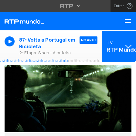
Entrar
87ª Volta a Portugal em
NO AR
TV
Bicicleta
RTP Mund
2ª Etapa: Sines - Albufeira