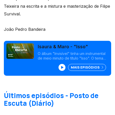
Teixeira na escrita e a mistura e masterização de Filipe
Survival.
João Pedro Bandeira
Isaura & Maro - "Isso"
O álbum "Invisível" tinha um instrumental
de meio minuto de título "Isso". O tema
ganhou agora forma total e final, com
MAIS EPISÓDIOS
música e letra de Isaura, Ben Monteiro e
Alex D’Alva Teixeira e a voz de Maro.
Últimos episódios - Posto de
Escuta (Diário)