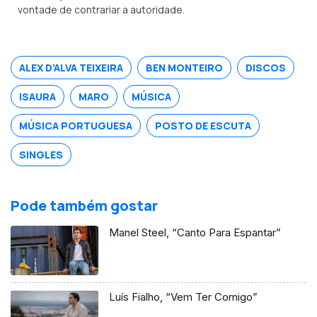
vontade de contrariar a autoridade.
ALEX D’ALVA TEIXEIRA
BEN MONTEIRO
DISCOS
ISAURA
MARO
MÚSICA
MÚSICA PORTUGUESA
POSTO DE ESCUTA
SINGLES
Pode também gostar
Manel Steel, “Canto Para Espantar”
Luís Fialho, “Vem Ter Comigo”