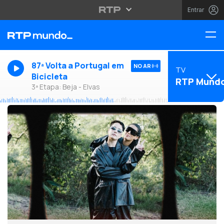
Entrar
87ª Volta a Portugal em
NO AR
TV
Bicicleta
RTP Mund
3ª Etapa: Beja - Elvas