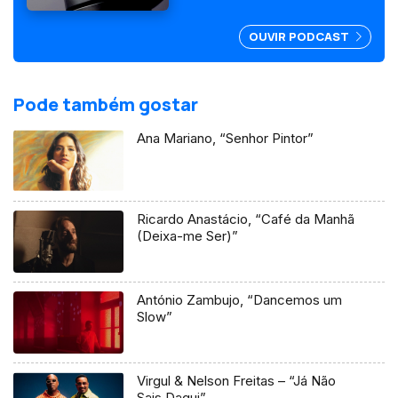
OUVIR PODCAST
Pode também gostar
Ana Mariano, “Senhor Pintor”
Ricardo Anastácio, “Café da Manhã
(Deixa-me Ser)”
António Zambujo, “Dancemos um
Slow”
Virgul & Nelson Freitas – “Já Não
Sais Daqui”