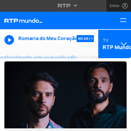
Entrar
Romaria do Meu Coração
NO AR
TV
RTP Mund