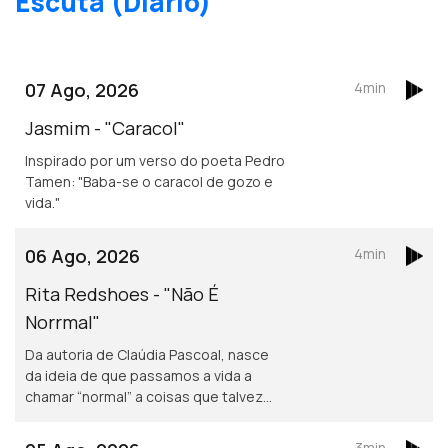
Escuta (Diário)
07 Ago, 2026
4min
Jasmim - "Caracol"
Inspirado por um verso do poeta Pedro
Tamen: "Baba-se o caracol de gozo e
vida."
06 Ago, 2026
4min
Rita Redshoes - "Não É
Norrmal"
Da autoria de Claúdia Pascoal, nasce
da ideia de que passamos a vida a
chamar “normal” a coisas que talvez
não o sejam assim tanto.
3min