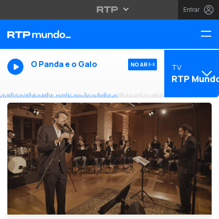
Entrar
O Panda e o Galo
NO AR
TV
RTP Mund