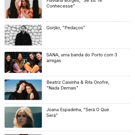
Flaviana Borges, “Se Eu Te
Conhecesse”
Gorjão, “Pedaços”
SANA, uma banda do Porto com 3
amigas
Beatriz Caixinha & Rita Onofre,
“Nada Demais”
Joana Espadinha, “Será O Que
Será”