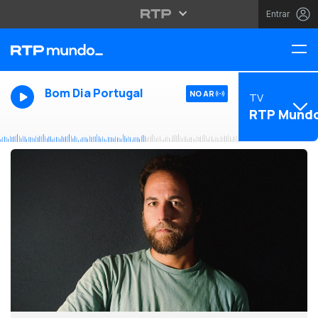
Entrar
Bom Dia Portugal
NO AR
TV
RTP Mund