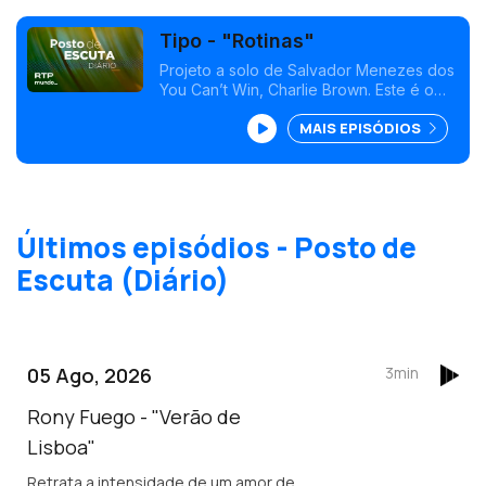
Tipo - "Rotinas"
Projeto a solo de Salvador Menezes dos
You Can’t Win, Charlie Brown. Este é o
segundo tema de avanço para o novo
MAIS EPISÓDIOS
álbum "Vigia", a editar dia 22 de Março.
Últimos episódios - Posto de
Escuta (Diário)
05 Ago, 2026
3min
Rony Fuego - "Verão de
Lisboa"
Retrata a intensidade de um amor de