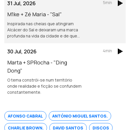
31 Jul, 2026
5min
M1ke + Zé Maria - "Sal"
Inspirada nas cheias que atingiram
Alcácer do Sal e deixaram uma marca
profunda na vida da cidade e de quem
nela vive.
30 Jul, 2026
4min
Marta + SPRocha - "Ding
Dong"
O tema constrói-se num território
onde realidade e ficção se confundem
constantemente.
AFONSO CABRAL
ANTÓNIO MIGUEL SANTOS.
CHARLIE BROWN.
DAVID SANTOS
DISCOS