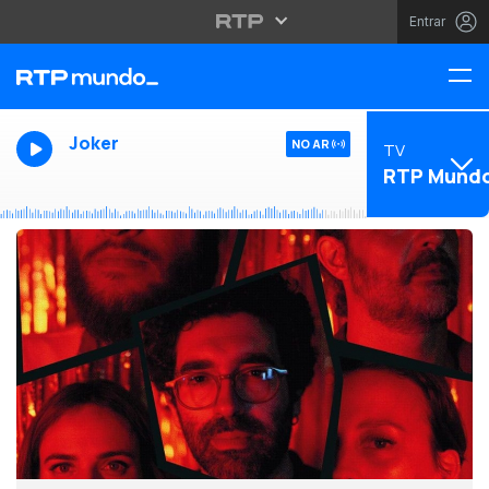
Entrar
Joker
NO AR
TV
RTP Mund