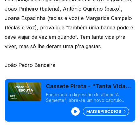
João Pinheiro (bateria), António Quintino (baixo),
Joana Espadinha (teclas e voz) e Margarida Campelo
(teclas e voz), prova que “também uma banda pode e
deve viajar de vez em quando”. Tem tanta vida p’ra
viver, mas só lhe deram uma p’ra gastar.
João Pedro Bandeira
Cassete Pirata - "Tanta Vida
Pra Viver"
Encerrada a digressão do álbum “A
Semente", abre-se um novo capítulo
para a banda, com um tema dançável
MAIS EPISÓDIOS
que é uma homenagem à vida.