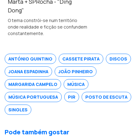
Marta + SPRocha - "Ding
Dong"
O tema constrói-se num território
onde realidade e ficção se confundem
constantemente.
ANTÓNIO QUINTINO
CASSETE PIRATA
DISCOS
JOANA ESPADINHA
JOÃO PINHEIRO
MARGARIDA CAMPELO
MÚSICA
MÚSICA PORTUGUESA
PIR
POSTO DE ESCUTA
SINGLES
Pode também gostar