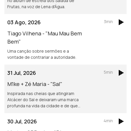
no álbum de estreia dos Salada de
Frutas, na voz de Lena d'Água.
03 Ago, 2026
3min
Tiago Vilhena - "Mau Mau Bem
Bem"
Uma canção sobre sermões e a
vontade de contrariar a autoridade.
31 Jul, 2026
5min
M1ke + Zé Maria - "Sal"
Inspirada nas cheias que atingiram
Alcácer do Sal e deixaram uma marca
profunda na vida da cidade e de quem
nela vive.
30 Jul, 2026
4min