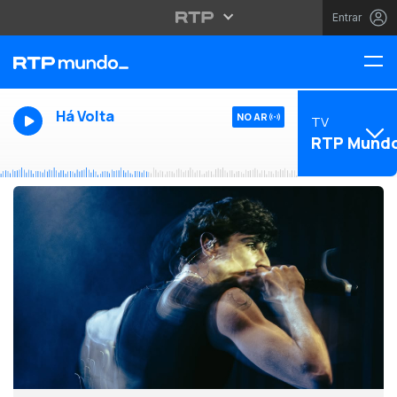
Entrar
Há Volta
NO AR
TV
RTP Mund