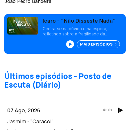
João Pedro Bandeira
Icaro - "Não Disseste Nada"
Centra-se na dúvida e na espera,
refletindo sobre a fragilidade da
comunicação.
MAIS EPISÓDIOS
Últimos episódios - Posto de
Escuta (Diário)
07 Ago, 2026
4min
Jasmim - "Caracol"