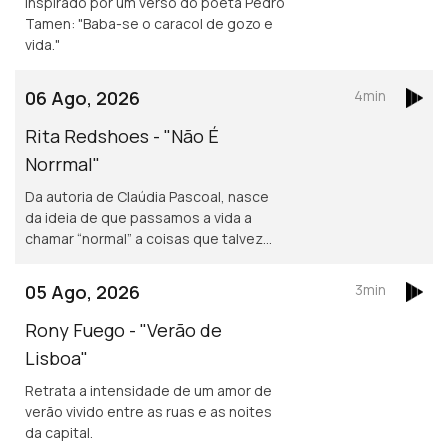
Inspirado por um verso do poeta Pedro
Tamen: "Baba-se o caracol de gozo e
vida."
06 Ago, 2026
4min
Rita Redshoes - "Não É
Norrmal"
Da autoria de Claúdia Pascoal, nasce
da ideia de que passamos a vida a
chamar “normal” a coisas que talvez
não o sejam assim tanto.
05 Ago, 2026
3min
Rony Fuego - "Verão de
Lisboa"
Retrata a intensidade de um amor de
verão vivido entre as ruas e as noites
da capital.