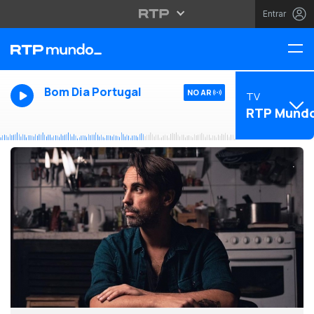
Entrar
Bom Dia Portugal
NO AR
TV
RTP Mund