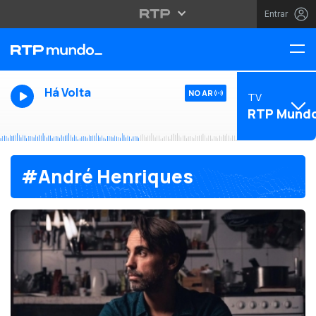
Entrar
Há Volta
NO AR
TV
RTP Mund
#André Henriques