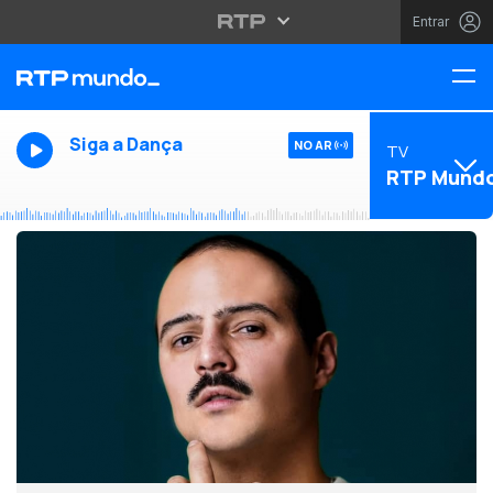
Entrar
Siga a Dança
NO AR
TV
RTP Mund