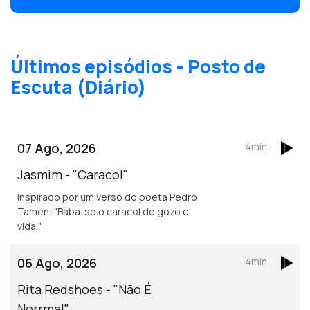
Operação Triunfo, em 2018, na TVE,
onde obteve o terceiro lugar .
Últimos episódios - Posto de
Escuta (Diário)
07 Ago, 2026
4min
Jasmim - "Caracol"
Inspirado por um verso do poeta Pedro
Tamen: "Baba-se o caracol de gozo e
vida."
06 Ago, 2026
4min
Rita Redshoes - "Não É
Norrmal"