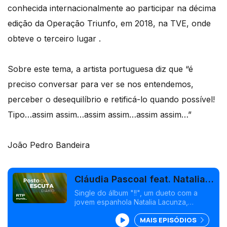
conhecida internacionalmente ao participar na décima
edição da Operação Triunfo, em 2018, na TVE, onde
obteve o terceiro lugar .
Sobre este tema, a artista portuguesa diz que “é
preciso conversar para ver se nos entendemos,
perceber o desequilíbrio e retificá-lo quando possível!
Tipo…assim assim…assim assim…assim assim…”
João Pedro Bandeira
Cláudia Pascoal feat. Natalia
Lacunza - "Assim Assim"
Single do álbum "!!", um dueto com a
jovem espanhola Natalia Lacunza,
anteriormente conhecida como Eilan Bay,
MAIS EPISÓDIOS
que se tornou conhecida ao participar na