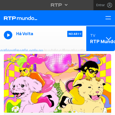
Entrar
Há Volta
NO AR
TV
RTP Mund