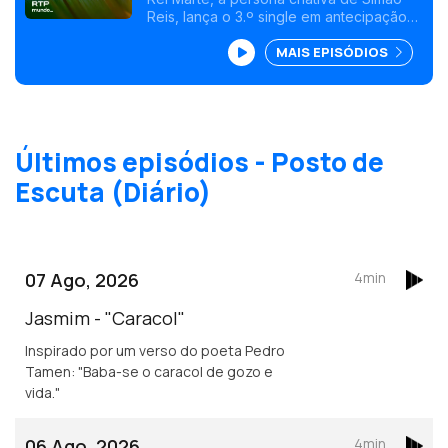
Reis, lança o 3.º single em antecipação
ao álbum "Tronco Nú". É uma ode ao
MAIS EPISÓDIOS
amor e à simplicidade, numa canção com
dedicatória pessoal e direta à sua mulher.
<br />
Últimos episódios - Posto de
Escuta (Diário)
07 Ago, 2026
4min
Jasmim - "Caracol"
Inspirado por um verso do poeta Pedro
Tamen: "Baba-se o caracol de gozo e
vida."
06 Ago, 2026
4min