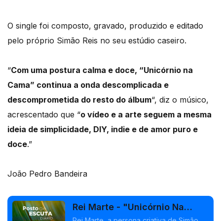
O single foi composto, gravado, produzido e editado
pelo próprio Simão Reis no seu estúdio caseiro.
“
Com uma postura calma e doce, “Unicórnio na
Cama” continua a onda descomplicada e
descomprometida do resto do álbum
“, diz o músico,
acrescentado que “
o vídeo e a arte seguem a mesma
ideia de simplicidade, DIY, indie e de amor puro e
doce
.”
João Pedro Bandeira
Rei Marte - "Unicórnio Na
Cama"
Rei Marte, a persona criativa de Simão