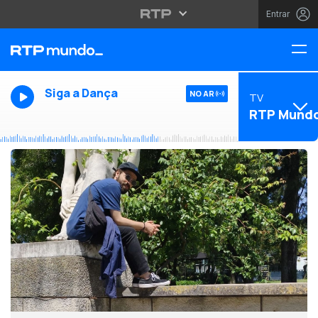
Entrar
Siga a Dança
NO AR
TV
RTP Mund