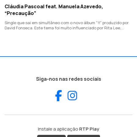
Cláudia Pascoal feat. Manuela Azevedo,
“Precaução”
Single que sai em simultâneo com o novo álbum "!!" produzido por
David Fonseca. Este tema foi muito influenciado por Rita Lee,
artista que Cláudia Pascoal compara muito a Manuela Azevedo,
dos Clã.
Siga-nos nas redes sociais
Facebook
Instagram
Instale a aplicação
RTP Play