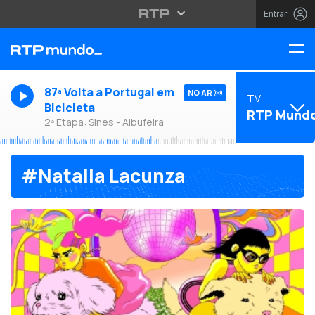
Entrar
87ª Volta a Portugal em
NO AR
TV
Bicicleta
RTP Mund
2ª Etapa: Sines - Albufeira
#Natalia Lacunza