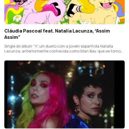
Cláudia Pascoal feat. Natalia Lacunza, “Assim
Assim”
Single do álbum "!!", um dueto com a jovem espanhola Natalia
Lacunza, anteriormente conhecida como Eilan Bay, que se tornou
conhecida ao participar na Operação Triunfo, em 2018, na TVE,
onde obteve o terceiro lugar.