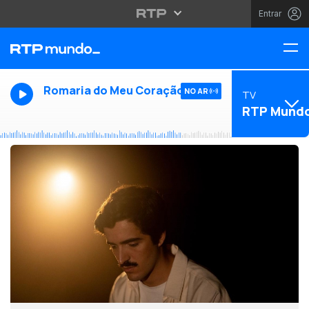
Entrar
Romaria do Meu Coração
NO AR
TV
RTP Mund