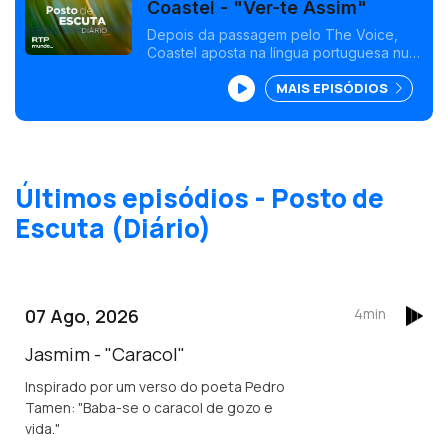
Coastel - "Ver-te Assim"
Depois da passagem pelo The Voice,
Coastel aposta na língua portuguesa num
tema que antecede um novo EP.
MAIS EPISÓDIOS
Produção de Johnny Barbosa.
Últimos episódios - Posto de
Escuta (Diário)
07 Ago, 2026
4min
Jasmim - "Caracol"
Inspirado por um verso do poeta Pedro
Tamen: "Baba-se o caracol de gozo e
vida."