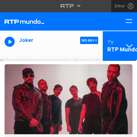
Entrar
Joker
NO AR
TV
RTP Mund