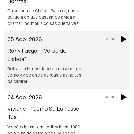
Norrmal"
Da autoria de Claúdia Pascoal, nasce
da ideia de que passamos a vida a
chamar “normal” a coisas que talvez
não o sejam assim tanto.
05 Ago, 2026
3min
Rony Fuego - "Verão de
Lisboa"
Retrata a intensidade de um amor de
verão vivido entre as ruas e as noites
da capital.
04 Ago, 2026
4min
Viviane - "Como Se Eu Fosse
Tua"
Versão de um tema editado em 1980
no álbum de estreia dos Salada de