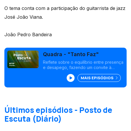
O tema conta com a participação do guitarrista de jazz
José João Viana.
João Pedro Bandeira
Quadra - "Tanto Faz"
Reflete sobre o equilíbrio entre presença
e desapego, fazendo um convite à
contemplação e ao fluxo natural das
MAIS EPISÓDIOS
coisas.<br />
Últimos episódios - Posto de
Escuta (Diário)