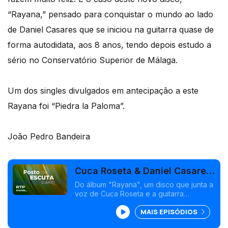
“Rayana,” pensado para conquistar o mundo ao lado
de Daniel Casares que se iniciou na guitarra quase de
forma autodidata, aos 8 anos, tendo depois estudo a
sério no Conservatório Superior de Málaga.
Um dos singles divulgados em antecipação a este
Rayana foi “Piedra la Paloma”.
João Pedro Bandeira
Cuca Roseta & Daniel Casares
- "Piedra la Paloma"
Do álbum "Rayana", um disco que junta a
voz de Cuca Roseta e a guitarra
flamenca de Daniel Casares, numa
MAIS EPISÓDIOS
iniciativa do produtor cubano Oscar
Gomez.