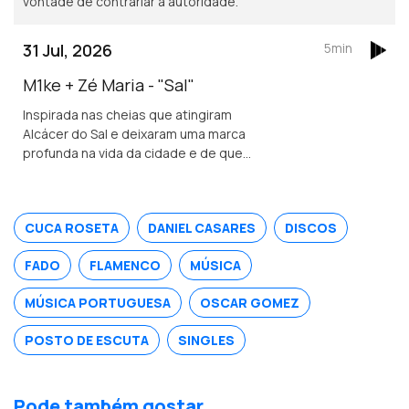
vontade de contrariar a autoridade.
31 Jul, 2026
5min
M1ke + Zé Maria - "Sal"
Inspirada nas cheias que atingiram
Alcácer do Sal e deixaram uma marca
profunda na vida da cidade e de quem
nela vive.
CUCA ROSETA
DANIEL CASARES
DISCOS
FADO
FLAMENCO
MÚSICA
MÚSICA PORTUGUESA
OSCAR GOMEZ
POSTO DE ESCUTA
SINGLES
Pode também gostar