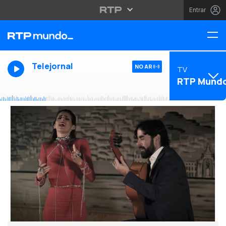
Entrar
Telejornal
NO AR
TV
RTP Mund