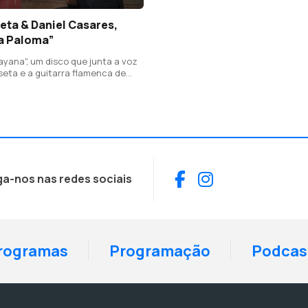
eta & Daniel Casares,
La Paloma”
ayana", um disco que junta a voz
eta e a guitarra flamenca de
es, numa iniciativa do produtor
ar Gomez.
Facebook
Instagram
ga-nos nas redes sociais
rogramas
Programação
Podcas