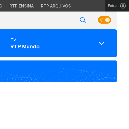
G
RTP ENSINA
RTP ARQUIVOS
Entrar
TV
RTP Mundo