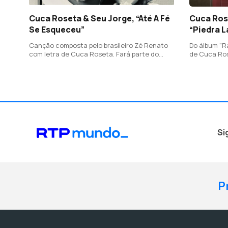
Cuca Roseta & Seu Jorge, “Até A Fé
Cuca Ros
Se Esqueceu”
“Piedra 
Canção composta pelo brasileiro Zé Renato
Do álbum "R
com letra de Cuca Roseta. Fará parte do
de Cuca Ros
novo álbum da fadista a editar em Maio, com
Daniel Casar
reportório brasileiro.
cubano Osc
Si
P