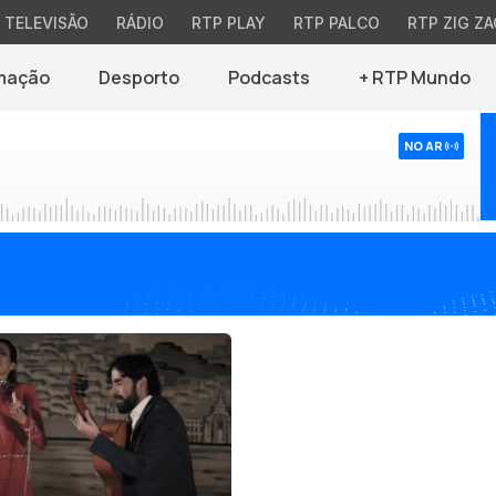
TELEVISÃO
RÁDIO
RTP PLAY
RTP PALCO
RTP ZIG ZA
mação
Desporto
Podcasts
+ RTP Mundo
NO AR