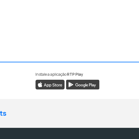
Instale a aplicação
RTP Play
ts