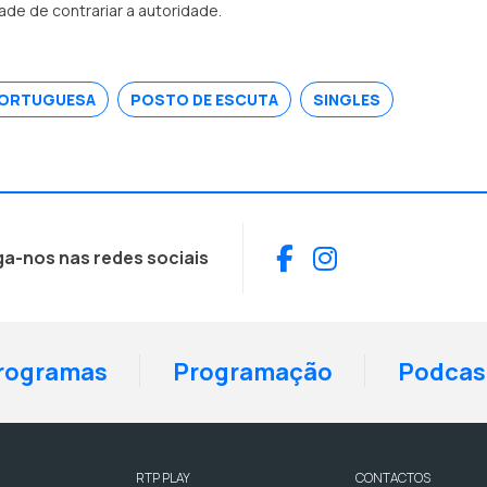
de de contrariar a autoridade.
PORTUGUESA
POSTO DE ESCUTA
SINGLES
Facebook
Instagram
ga-nos nas redes sociais
rogramas
Programação
Podcas
RTP PLAY
CONTACTOS