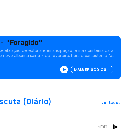
 - "Foragido"
celebração de euforia e emancipação, é mais um tema para
o novo álbum a sair a 7 de fevereiro. Para o cantautor, é “a
a do que este álbum significa na sua vida”. <br />
MAIS EPISÓDIOS
scuta (Diário)
ver todos
4min