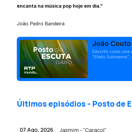
encanta na música pop hoje em dia.”
João Pedro Bandeira
João Couto
Descrito como uma 
"Efeito Submarino", 
representação máxim
Últimos episódios - Posto de E
07 Ago, 2026
Jasmim - "Caracol"