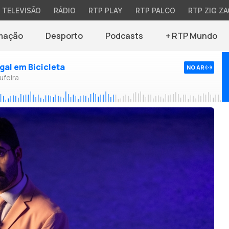
TELEVISÃO
RÁDIO
RTP PLAY
RTP PALCO
RTP ZIG ZA
mação
Desporto
Podcasts
+ RTP Mundo
ugal em Bicicleta
NO AR
ufeira