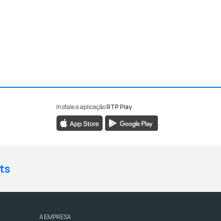
Instale a aplicação
RTP Play
ts
A EMPRESA