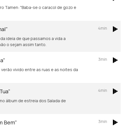
4min
mal"
 da ideia de que passamos a vida a
não o sejam assim tanto.
3min
oa"
verão vivido entre as ruas e as noites da
4min
 Tua"
no álbum de estreia dos Salada de
3min
em Bem"