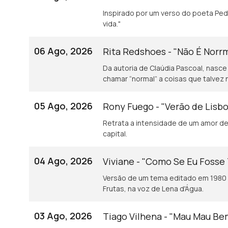
Inspirado por um verso do poeta Pedro Tamen: "Baba-se o caracol de gozo e
vida."
06 Ago, 2026
Rita Redshoes - "Não É Norr
Da autoria de Claúdia Pascoal, nasce
chamar “normal” a coisas que talvez 
05 Ago, 2026
Rony Fuego - "Verão de Lisb
Retrata a intensidade de um amor de 
capital.
04 Ago, 2026
Viviane - "Como Se Eu Fosse
Versão de um tema editado em 1980 
Frutas, na voz de Lena d'Água.
03 Ago, 2026
Tiago Vilhena - "Mau Mau B