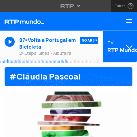
Entrar
87ª Volta a Portugal em
NO AR
TV
Bicicleta
RTP Mund
2ª Etapa: Sines - Albufeira
#Cláudia Pascoal