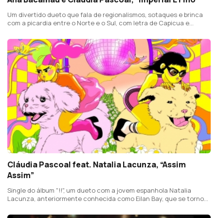
Um divertido dueto que fala de regionalismos, sotaques e brinca
com a picardia entre o Norte e o Sul, com letra de Capicua e
produção (e coautoria) de João Só.
Cláudia Pascoal feat. Natalia Lacunza, “Assim
Assim”
Single do álbum "!!", um dueto com a jovem espanhola Natalia
Lacunza, anteriormente conhecida como Eilan Bay, que se tornou
conhecida ao participar na Operação Triunfo, em 2018, na TVE,
onde obteve o terceiro lugar.