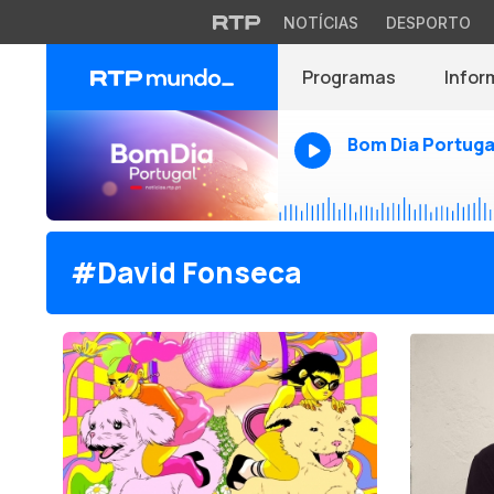
NOTÍCIAS
DESPORTO
Programas
Infor
Bom Dia Portuga
#David Fonseca