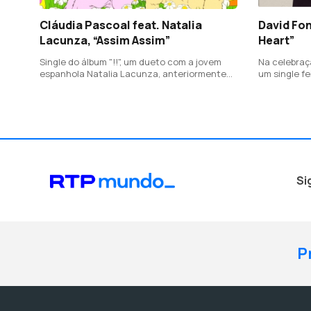
Cláudia Pascoal feat. Natalia
David Fon
Lacunza, “Assim Assim”
Heart”
Single do álbum "!!", um dueto com a jovem
Na celebraç
espanhola Natalia Lacunza, anteriormente
um single fe
conhecida como Eilan Bay, que se tornou
tema antigo
conhecida ao participar na Operação Triunfo,
álbum "Radi
em 2018, na TVE, onde obteve o terceiro lugar.
Si
P