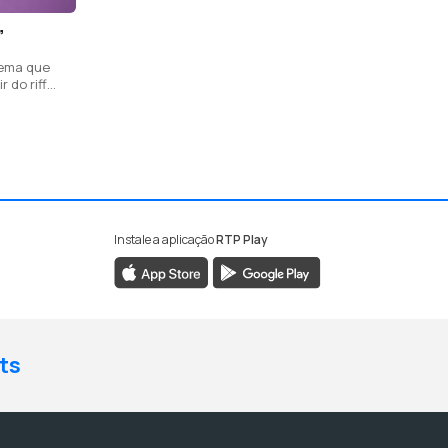
”
tema que
 do riff
ra acústica
Instale a aplicação
RTP Play
ts