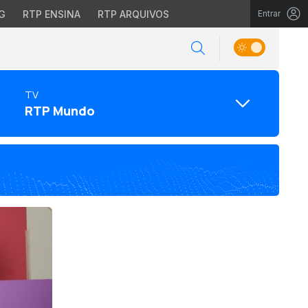
G
RTP ENSINA
RTP ARQUIVOS
Entrar
TV
RTP Mundo