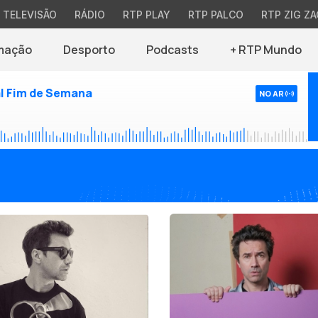
TELEVISÃO
RÁDIO
RTP PLAY
RTP PALCO
RTP ZIG ZA
mação
Desporto
Podcasts
+ RTP Mundo
l Fim de Semana
NO AR