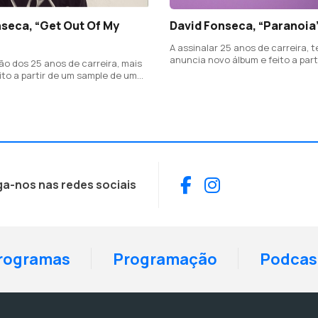
seca, “Get Out Of My
David Fonseca, “Paranoia
A assinalar 25 anos de carreira, 
anuncia novo álbum e feito a partir
ão dos 25 anos de carreira, mais
principal da introdução em guitar
ito a partir de um sample de um
de "Borrow" dos Silence 4.
, no caso, "Oh My Heart" do
o Gemini" de 2018
Facebook
Instagram
ga-nos nas redes sociais
rogramas
Programação
Podcas