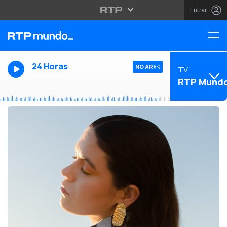
Entrar
24 Horas
NO AR
TV
RTP Mund