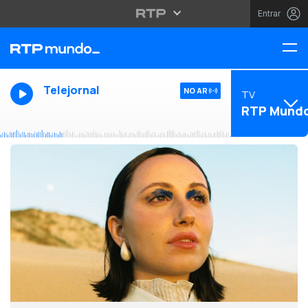
Entrar
Telejornal
NO AR
TV
RTP Mund