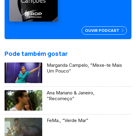
filme realizado por Sérgio
Graciano.
OUVIR PODCAST
Pode também gostar
Margarida Campelo, “Mexe-te Mais
Um Pouco”
Ana Mariano & Janeiro,
“Recomeço”
FeMa., “Verde Mar”