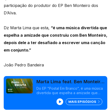
participação do produtor do EP Ben Monteiro dos
D’Alva.
Dz Marta Lima que esta,
“é uma música divertida que
espelha a amizade que construiu com Ben Monteiro,
depois dele a ter desafiado a escrever uma canção
em conjunto.”
João Pedro Bandeira
Marta Lima feat. Ben Monteiro
- "Lima Limão"
Do EP "Postal Em Branco", é uma música
divertida que espelha a amizade que
construiu com o produtor Ben Monteiro,
MAIS EPISÓDIOS
depois dele a ter desafiado a escrever
uma canção em conjunto.<br />