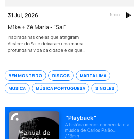
31 Jul, 2026
5min
M1ke + Zé Maria - "Sal"
Inspirada nas cheias que atingiram
Alcácer do Sal e deixaram uma marca
profunda na vida da cidade e de quem
nela vive.
BEN MONTEIRO
DISCOS
MARTA LIMA
MÚSICA
MÚSICA PORTUGUESA
SINGLES
"Playback"
A história menos conhecida e a
música de Carlos Paião
chegam ao cinema com um
/ 18min