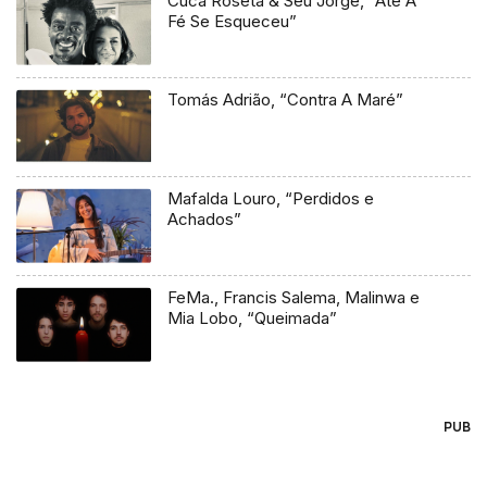
Cuca Roseta & Seu Jorge, “Até A
Fé Se Esqueceu”
Tomás Adrião, “Contra A Maré”
Mafalda Louro, “Perdidos e
Achados”
FeMa., Francis Salema, Malinwa e
Mia Lobo, “Queimada”
PUB