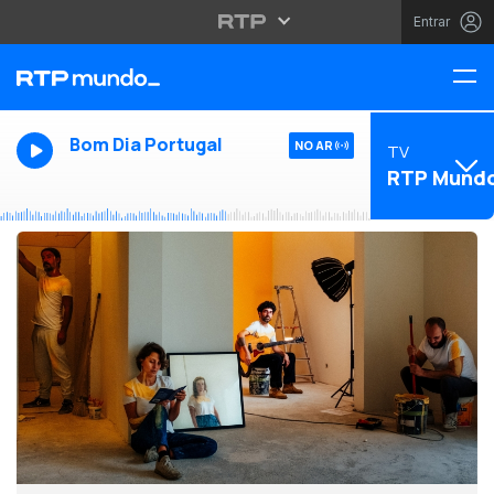
Entrar
Bom Dia Portugal
NO AR
TV
RTP Mund