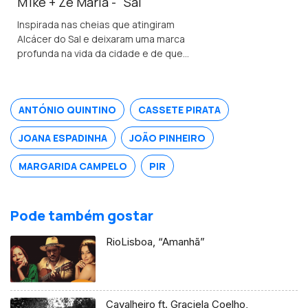
M1ke + Zé Maria - "Sal"
Inspirada nas cheias que atingiram
Alcácer do Sal e deixaram uma marca
profunda na vida da cidade e de quem
nela vive.
ANTÓNIO QUINTINO
CASSETE PIRATA
JOANA ESPADINHA
JOÃO PINHEIRO
MARGARIDA CAMPELO
PIR
Pode também gostar
RioLisboa, “Amanhã”
Cavalheiro ft. Graciela Coelho,