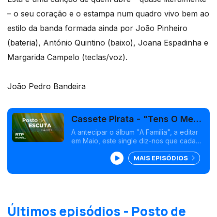
– o seu coração e o estampa num quadro vivo bem ao
estilo da banda formada ainda por João Pinheiro
(bateria), António Quintino (baixo), Joana Espadinha e
Margarida Campelo (teclas/voz).
João Pedro Bandeira
Cassete Pirata - "Tens O Meu
Coração"
A antecipar o álbum "A Família", a editar
em Maio, este single diz-nos que cada
coração tem um tom doce e amargo, com
MAIS EPISÓDIOS
tanto de luz como de sombra.<br />
Últimos episódios - Posto de