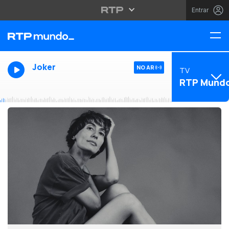
Entrar
Joker
NO AR
TV
RTP Mund