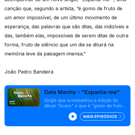
canção que, segundo a artista, “é gomo de fruto de
um amor impossível, de um último movimento de
esperança, das palavras que são ditas, das indizíveis e
das, também elas, impossíveis de serem ditas de outra
forma, fruto de silêncio que um dia se diluirá na
memória leve da paisagem imensa.”
João Pedro Bandeira
Dela Marmy - "Espanta-me"
Single que acompanhou a edição do
álbum "Acaso" e que é "gomo de fruto
de um amor impossível e de um último
MAIS EPISÓDIOS
movimento de esperança"<br />