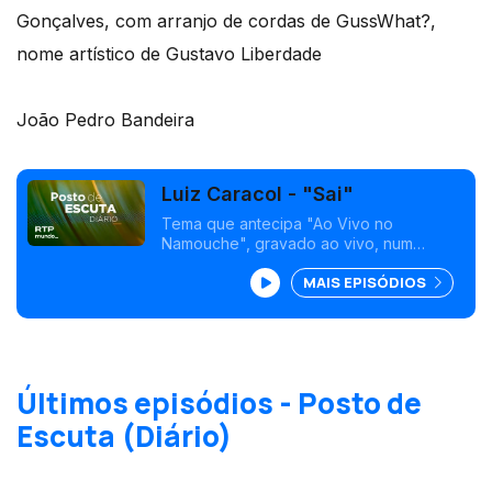
Gonçalves, com arranjo de cordas de GussWhat?,
nome artístico de Gustavo Liberdade
João Pedro Bandeira
Luiz Caracol - "Sai"
Tema que antecipa "Ao Vivo no
Namouche", gravado ao vivo, num
concerto intimista. Com produção de Rui
MAIS EPISÓDIOS
Pedro Pitty, “Sai”, à voz e guitarra, conta
com o violoncelo de João Valpaços e o
violino de Cíntia Gonçalves.
Últimos episódios - Posto de
Escuta (Diário)