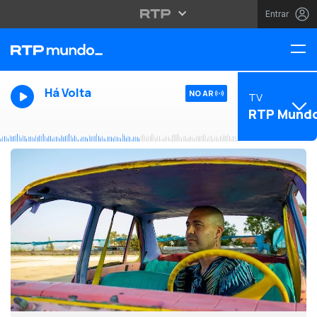
Entrar
Há Volta
NO AR
TV
RTP Mund