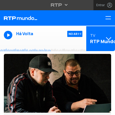
Entrar
Há Volta
NO AR
TV
RTP Mund