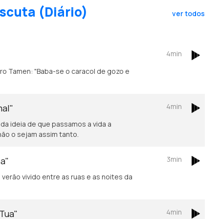
scuta (Diário)
ver todos
4min
4min
mal"
 da ideia de que passamos a vida a
não o sejam assim tanto.
3min
oa"
verão vivido entre as ruas e as noites da
4min
 Tua"