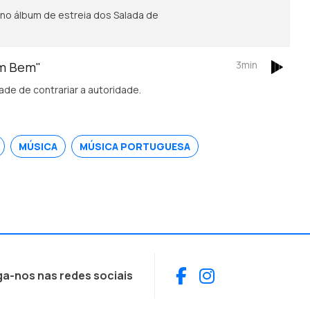
no álbum de estreia dos Salada de
3min
em Bem"
de de contrariar a autoridade.
MÚSICA
MÚSICA PORTUGUESA
Facebook
Instagram
ga-nos nas redes sociais