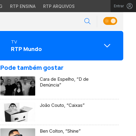
G
RTP ENSINA
RTP ARQUIVOS
Entrar
TV
RTP Mundo
Pode também gostar
Cara de Espelho, “D de
Denúncia”
João Couto, “Caixas”
Ben Colton, “Shine”