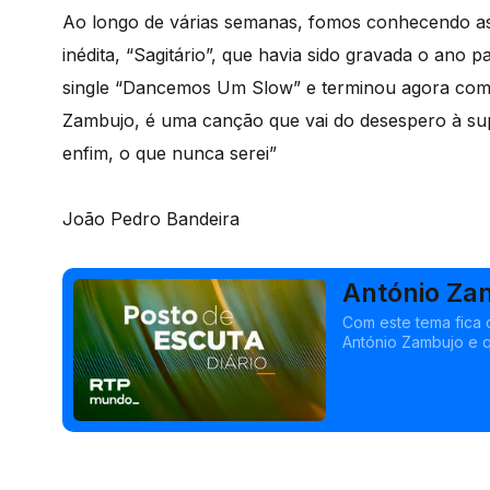
Ao longo de várias semanas, fomos conhecendo as 
inédita, “Sagitário”, que havia sido gravada o ano
single “Dancemos Um Slow” e terminou agora com
Zambujo, é uma canção que vai do desespero à super
enfim, o que nunca serei”
João Pedro Bandeira
António Za
Com este tema fica 
António Zambujo e q
aborda um dia-a-dia