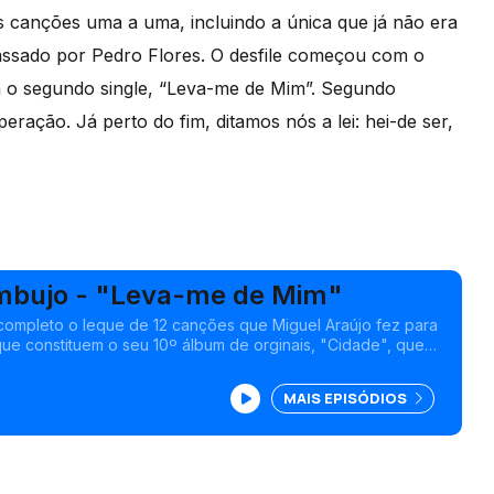
canções uma a uma, incluindo a única que já não era
 passado por Pedro Flores. O desfile começou com o
 o segundo single, “Leva-me de Mim”. Segundo
ação. Já perto do fim, ditamos nós a lei: hei-de ser,
mbujo - "Leva-me de Mim"
completo o leque de 12 canções que Miguel Araújo fez para
ue constituem o seu 10º álbum de orginais, "Cidade", que
 "meio urbano-depressivo".
MAIS EPISÓDIOS