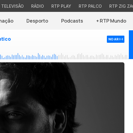
TELEVISÃO
RÁDIO
RTP PLAY
RTP PALCO
RTP ZIG ZA
mação
Desporto
Podcasts
+ RTP Mundo
ntico
NO AR