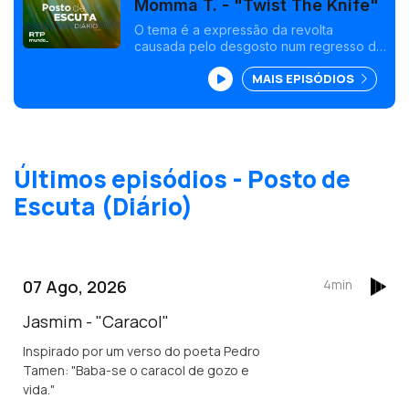
Momma T. - "Twist The Knife"
O tema é a expressão da revolta
causada pelo desgosto num regresso da
artista às suas raízes do blues-rock.
MAIS EPISÓDIOS
Últimos episódios - Posto de
Escuta (Diário)
07 Ago, 2026
4min
Jasmim - "Caracol"
Inspirado por um verso do poeta Pedro
Tamen: "Baba-se o caracol de gozo e
vida."