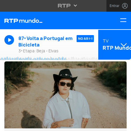
Entrar
87ª Volta a Portugal em
NO AR
TV
Bicicleta
RTP Mund
3ª Etapa: Beja - Elvas