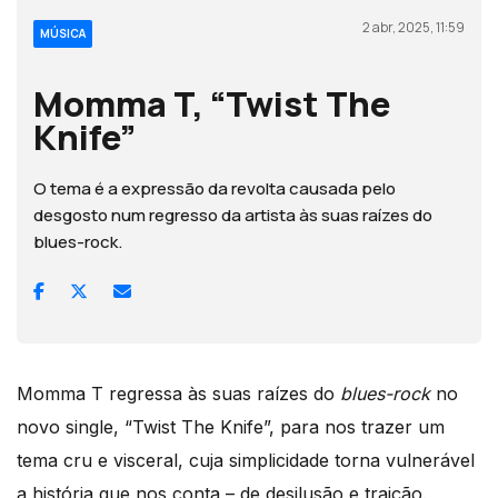
2 abr, 2025, 11:59
MÚSICA
Momma T, “Twist The
Knife”
O tema é a expressão da revolta causada pelo
desgosto num regresso da artista às suas raízes do
blues-rock.
Momma T regressa às suas raízes do
blues-rock
no
novo single, “Twist The Knife”, para nos trazer um
tema cru e visceral, cuja simplicidade torna vulnerável
a história que nos conta – de desilusão e traição.