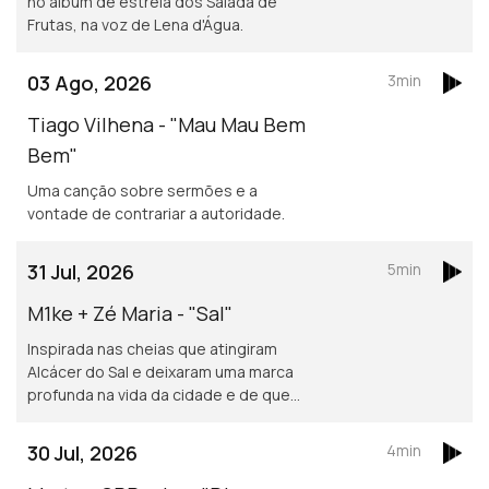
no álbum de estreia dos Salada de
Frutas, na voz de Lena d'Água.
03 Ago, 2026
3min
Tiago Vilhena - "Mau Mau Bem
Bem"
Uma canção sobre sermões e a
vontade de contrariar a autoridade.
31 Jul, 2026
5min
M1ke + Zé Maria - "Sal"
Inspirada nas cheias que atingiram
Alcácer do Sal e deixaram uma marca
profunda na vida da cidade e de quem
nela vive.
30 Jul, 2026
4min