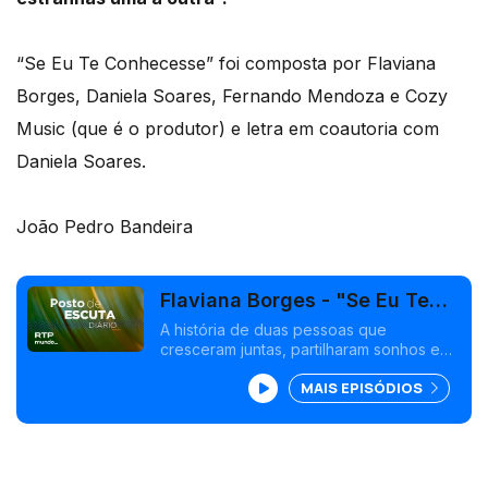
“Se Eu Te Conhecesse” foi composta por Flaviana
Borges, Daniela Soares, Fernando Mendoza e Cozy
Music (que é o produtor) e letra em coautoria com
Daniela Soares.
João Pedro Bandeira
Flaviana Borges - "Se Eu Te
Conhecesse"
A história de duas pessoas que
cresceram juntas, partilharam sonhos e
cumplicidades, mas que, ao longo dos
MAIS EPISÓDIOS
anos, seguiram caminhos diferentes.