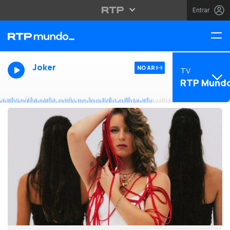
Entrar
Joker
NO AR
TV
RTP Mund