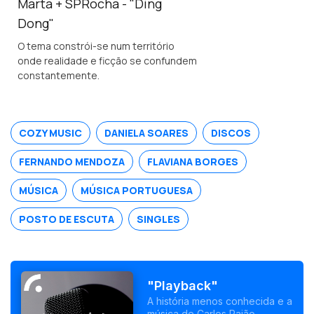
Marta + SPRocha - "Ding
Dong"
O tema constrói-se num território
onde realidade e ficção se confundem
constantemente.
COZY MUSIC
DANIELA SOARES
DISCOS
FERNANDO MENDOZA
FLAVIANA BORGES
MÚSICA
MÚSICA PORTUGUESA
POSTO DE ESCUTA
SINGLES
"Playback"
A história menos conhecida e a
música de Carlos Paião