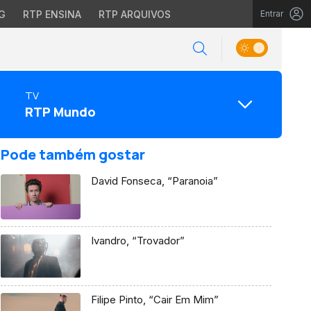
G
RTP ENSINA
RTP ARQUIVOS
Entrar
TV
RTP Mundo
Pode também gostar
David Fonseca, “Paranoia”
Ivandro, “Trovador”
Filipe Pinto, “Cair Em Mim”