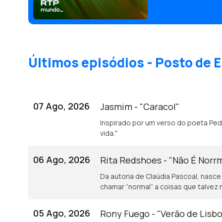
Últimos episódios - Posto de E
07 Ago, 2026
Jasmim - "Caracol"
Inspirado por um verso do poeta Pedro Tamen: "Baba-se o caracol de gozo e
vida."
06 Ago, 2026
Rita Redshoes - "Não É Norr
Da autoria de Claúdia Pascoal, nasce
chamar “normal” a coisas que talvez 
05 Ago, 2026
Rony Fuego - "Verão de Lisb