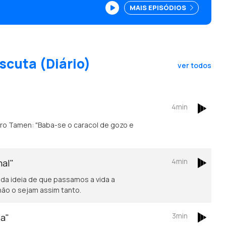
MAIS EPISÓDIOS
scuta (Diário)
ver todos
4min
4min
mal"
 da ideia de que passamos a vida a
não o sejam assim tanto.
3min
oa"