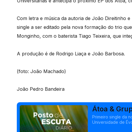
Universitárias e antecipa o próximo EP dos Átoa, 
Com letra e música da autoria de João Direitinho 
single a ser editado pela nova formação do trio que
Monginho, com o baterista Tiago Teixeira, que inte
A produção é de Rodrigo Liaça e João Barbosa.
(foto: João Machado)
João Pedro Bandeira
Átoa & Gru
"Romance 
Primeiro single da 
Universidade de Évo