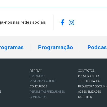
Facebook
Instagram
ga-nos nas redes sociais
rogramas
Programação
Podcas
RTP PLAY
CONTACTOS
EM DIRETO
PROVEDORA DO
REVER PROGRAMAS
TELESPECTADOR
CONCURSOS
PROVEDORA DO OUVI
S
PERGUNTAS FREQUENTES
ACESSIBILIDADES
CONTACTOS
SATÉLITES