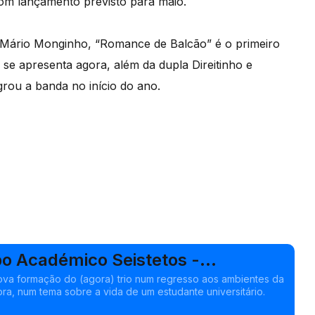
com lançamento previsto para maio.
e Mário Monginho, “Romance de Balcão” é o primeiro
 se apresenta agora, além da dupla Direitinho e
grou a banda no início do ano.
po Académico Seistetos -
de Balcão"
nova formação do (agora) trio num regresso aos ambientes da
ra, num tema sobre a vida de um estudante universitário.