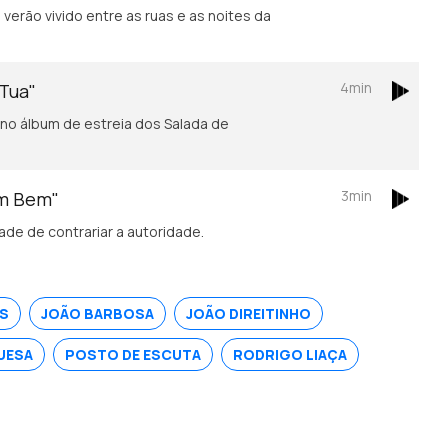
verão vivido entre as ruas e as noites da
4min
 Tua"
no álbum de estreia dos Salada de
3min
em Bem"
de de contrariar a autoridade.
S
JOÃO BARBOSA
JOÃO DIREITINHO
UESA
POSTO DE ESCUTA
RODRIGO LIAÇA