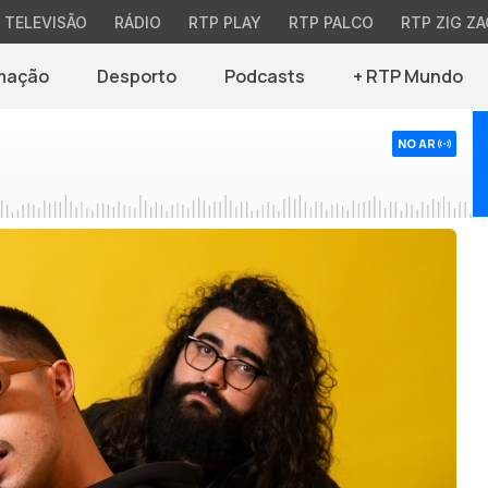
TELEVISÃO
RÁDIO
RTP PLAY
RTP PALCO
RTP ZIG ZA
mação
Desporto
Podcasts
+ RTP Mundo
NO AR