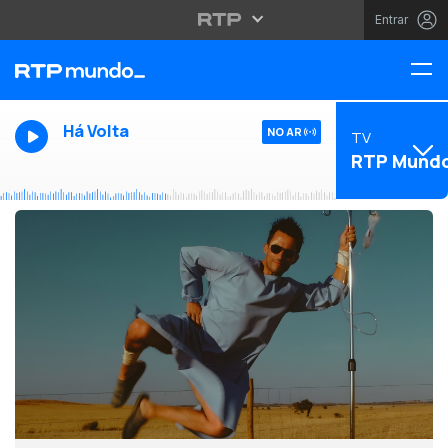
Entrar
Há Volta
NO AR
TV
RTP Mund