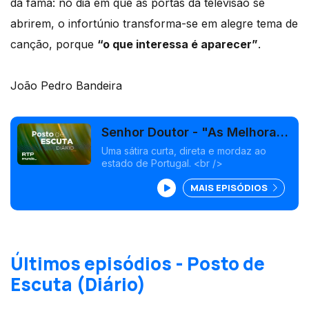
da fama: no dia em que as portas da televisão se
abrirem, o infortúnio transforma-se em alegre tema de
canção, porque
“o que interessa é aparecer”
.
João Pedro Bandeira
Senhor Doutor - "As Melhoras
Ao País"
Uma sátira curta, direta e mordaz ao
estado de Portugal. <br />
MAIS EPISÓDIOS
Últimos episódios - Posto de
Escuta (Diário)