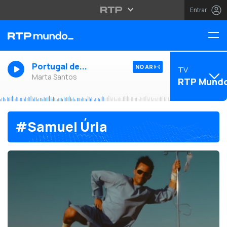
Entrar
Portugal de...
NO AR
TV
Marta Santos
RTP Mund
#Samuel Úria