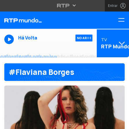
Entrar
Há Volta
NO AR
TV
RTP Mund
#Flaviana Borges