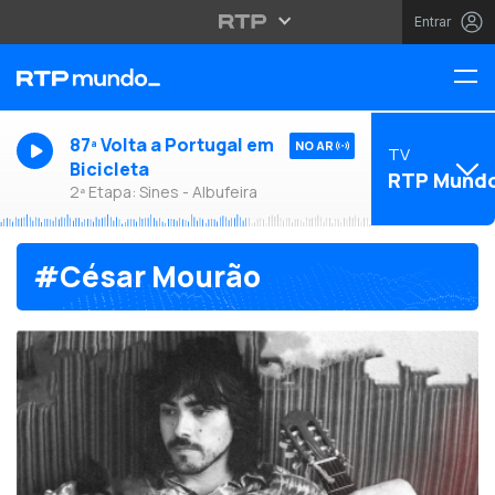
Entrar
87ª Volta a Portugal em
NO AR
TV
Bicicleta
RTP Mund
2ª Etapa: Sines - Albufeira
#César Mourão