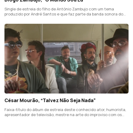
Single de estreia do filho de António Zambujo com um tema
produzido por André Santos e que faz parte da banda sonora do
filme de César Mourão, "Podia Ter Esperado Por Agosto".
César Mourão, “Talvez Não Seja Nada”
Faixa-título do álbum de estreia deste conhecido ator, humorista,
apresentador de televisão, mestre na arte do improviso com os
Commedia a la Carte e que há muito vemos também a cantar e a
tocar guitarra.